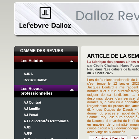
GAMME DES REVUES
ARTICLE DE LA SE
Les Hebdos
La fabrique des procès « hors 
par Cécile Chainais, Hugo Fourni
Paru dans "Les cahiers de la justi
du 30 Mars 2026
AJDA
Lors de l’audience solennelle de la
Recueil Dalloz
s’est tenue le 12 janvier 2026
Jacques Boulard a mis l’accent
Les Revues
normes » et sur le surcroît d’orga
professionnelles
exigent de sa juridiction. La 
désormais dotée d’un service d
normes », a ainsi eu à connaître
AJ Contrat
l’organisation du procès des atte
AJ famille
dit « des Otages de Daesh » et
dernier, du procès en appel de l’a
AJ Pénal
Samuel Paty ; elle aura encore à
de l’attentat du marché de Noël d
AJ Collectivités territoriales
en matière de criminalité organi
AJDI
coupe-circuit » qui devrait occup
avec vingt-deux accusés.
AJFP
» Accéder à l'article