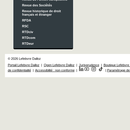
Revue des Sociétés
Revue historique de droit
français et étranger
RFDA
RSC
RTDciv
RTDcom
RTDeur
© 2026 Lefebvre Dalloz
Portail Lefebvre Dalloz
|
Open Lefebvre Dalloz
|
Jurisprudence
|
Boutique Lefebvre 
de confidentialité
|
Accessibilité : non conforme
|
|
Paramétrage de