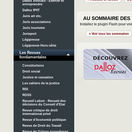
Dalloz Avocats - Exercer et
entreprendre
Dalloz IP/IT
Juris art etc.
AU SOMMAIRE DES
Juris associations
Installez le plugin Flash pour voi
Juris tourisme
Jurisport
» Voir tous les sommaires
Légipresse
Légipresse Hors-série
Les Revues
fondamentales
Constitutions
Droit social
Justice et cassation
Les cahiers de la justice
RDI
RDSS
Recueil Lebon - Recueil des
décisions du Conseil d'Etat
Revue critique de droit
international privé
Revue d'économie politique
Revue de Droit du Travail
Revue de l'Union européenne