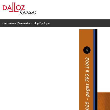
Couverture
| Sommaire :
p.1
p.2
p.3
p.4